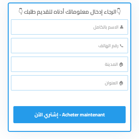
👇الرجاء إدخال معلوماتك أدناه لتقديم طلبك 👇
👤
الاسم
بالكامل
*
📞
رقم
الهاتف
*
🏠
المدينة
*
🏠
العنوان
*
Acheter maintenant - إشتري الآن