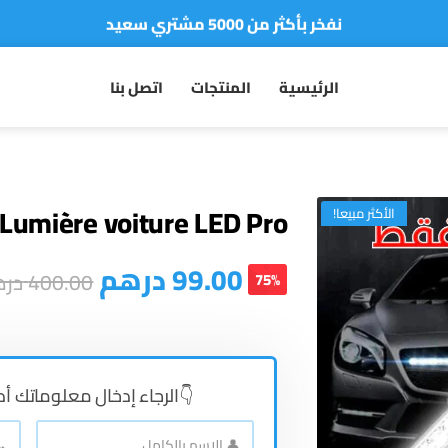
نفخر بأكثر من 5000 مشتري سعيد
أطلب الآن والدفع فقط عند استلام المنتج
الرئيسية
المنتجات
اتصل بنا
Lumière voiture LED Pro ®
الأكثر مبيعا!
99.00
درهم
400.00
در
75%
👇الرجاء إدخال معلوماتك أد
📞
👤