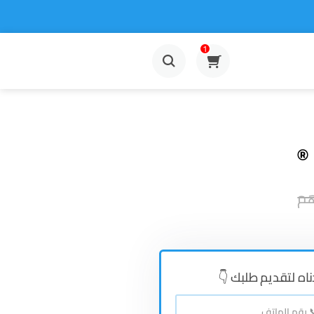
1
هم
ناه لتقديم طلبك 👇