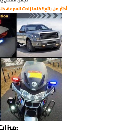
أكثر من رائع!! كلما زادت السرعة، كل
:ميزات