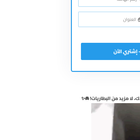
اتف
*
نوان
*
ك، لا مزيد من البطاريات! 🚘✨