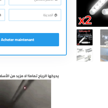
الاسم
رقم
بالكامل
*
اله
🏠
🏠
المدينة
*
الع
Acheter maintenant - إشتري الآن
يحركها الرياح تماما! لا مزيد من الأسلا