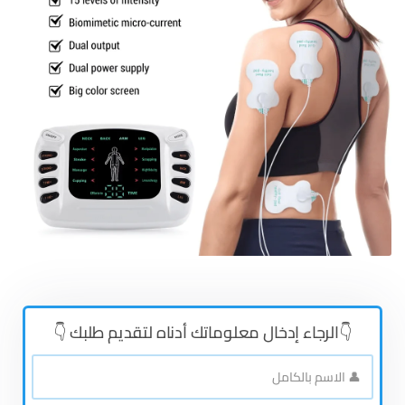
👇الرجاء إدخال معلوماتك أدناه لتقديم طلبك 👇
👤
الاسم