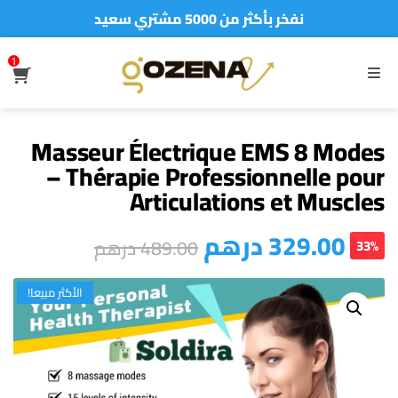
نفخر بأكثر من 5000 مشتري سعيد
أطلب الآن والدفع فقط عند استلام المنتج
1
S
MENU
Masseur Électrique EMS 8 Modes
– Thérapie Professionnelle pour
Articulations et Muscles
درهم
329.00
درهم
489.00
33%
الأكثر مبيعا!