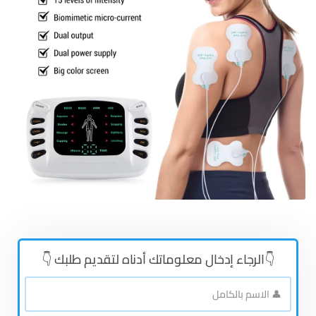
👇الرجاء إدخال معلوماتك أدناه لتقديم طلبك 👇
👤
الاسم