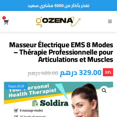
نفخر بأكثر من 5000 مشتري سعيد
أطلب الآن والدفع فقط عند استلام المنتج
1
S
MENU
Masseur Électrique EMS 8 Modes
– Thérapie Professionnelle pour
Articulations et Muscles
درهم
329.00
درهم
489.00
33%
الأكثر مبيعا!