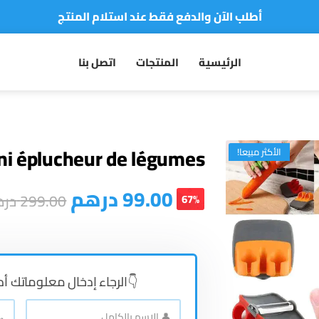
أطلب الآن والدفع فقط عند استلام المنتج
توصيل سريع لجميع مدن المملكة
الرئيسية
المنتجات
اتصل بنا
نفخر بأكثر من 5000 مشتري سعيد
أطلب الآن والدفع فقط عند استلام المنتج
ni éplucheur de légumes
الأكثر مبيعا!
درهم
99.00
در
299.00
67%
الرجاء إدخال معلوماتك أ 👇
📞
👤