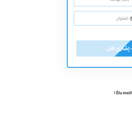
*
اتف
*
نوان
Élu meil