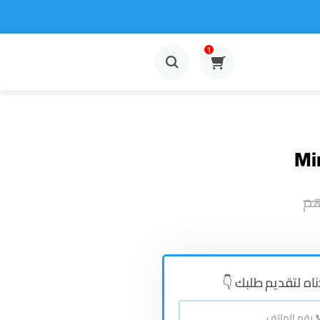
1
Mi
هم
👇دناه لتقديم طلبك