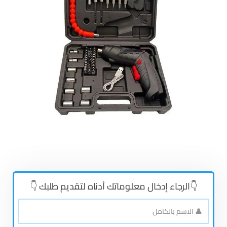
👇الرجاء إدخال معلوماتك أدناه لتقديم طلبك 👇
👤
الاسم