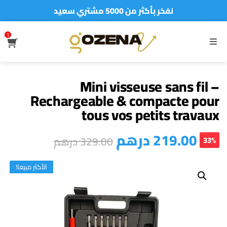
نفخر بأكثر من 5000 مشتري سعيد
أطلب الآن والدفع فقط عند استلام المنتج
1
S
MENU
Mini visseuse sans fil –
Rechargeable & compacte pour
tous vos petits travaux
درهم
219.00
درهم
329.00
33%
الأكثر مبيعا!