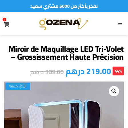
نفخر بأكثر من 5000 مشتري سعيد
أطلب الآن والدفع فقط عند استلام المنتج
1
S
MENU
Miroir de Maquillage LED Tri-Volet
– Grossissement Haute Précision
درهم
219.00
درهم
389.00
44%
الأكثر مبيعا!