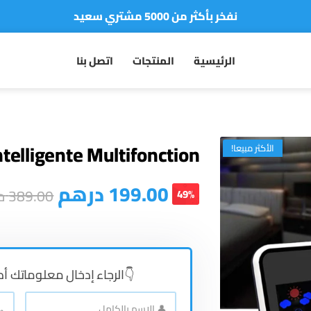
نفخر بأكثر من 5000 مشتري سعيد
أطلب الآن والدفع فقط عند استلام المنتج
الرئيسية
المنتجات
اتصل بنا
telligente Multifonction
الأكثر مبيعا!
درهم
199.00
د
389.00
49%
الرجاء إدخال معلوماتك أ 👇
📞
👤