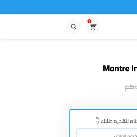
1
Montre In
رهم
👇دناه لتقديم طلبك