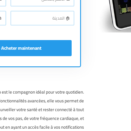
الاسم
رقم
اله
*
بالكامل
🏠
🏠
الع
*
المدينة
Acheter maintenant - إشتري الآن
n est le compagnon idéal pour votre quotidien.
fonctionnalités avancées, elle vous permet de
surveiller votre santé et rester connecté à tout
s de vos pas, de votre fréquence cardiaque, et
out en ayant un accès facile à vos notifications.