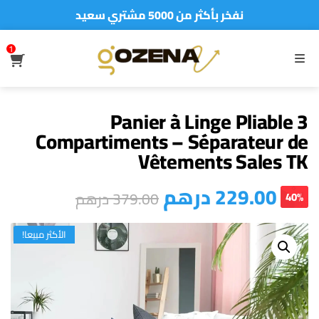
نفخر بأكثر من 5000 مشتري سعيد
أطلب الآن والدفع فقط عند استلام المنتج
1
S
MENU
Panier à Linge Pliable 3
Compartiments – Séparateur de
Vêtements Sales TK
درهم
229.00
درهم
379.00
40%
الأكثر مبيعا!