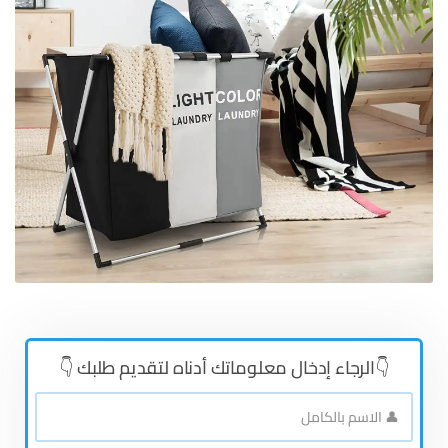
👇الرجاء إدخال معلوماتك أدناه لتقديم طلبك 👇
👤
الاسم