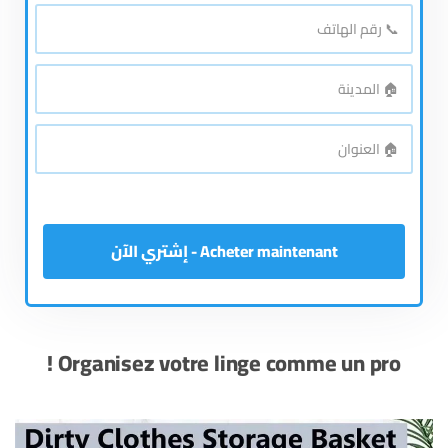
*
بالكامل
📞
رقم
*
الهاتف
🏠
*
المدينة
🏠
*
العنوان
Acheter maintenant - إشتري الآن
Organisez votre linge comme un pro !