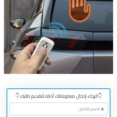
👇الرجاء إدخال معلوماتك أدناه لتقديم طلبك 👇
👤
الاسم