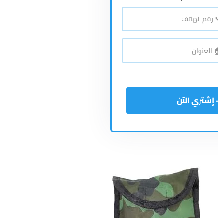
*
اتف
*
نوان