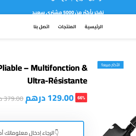
نفخر بأكثر من 5000 مشتري سعيد
أطلب الآن والدفع فقط عند استلام المنتج
الرئيسية
المنتجات
اتصل بنا
 Pliable – Multifonction &
الأكثر مبيعا!
Ultra-Résistante
درهم
129.00
د
379.00
66%
الرجاء إدخال معلوماتك أ 👇