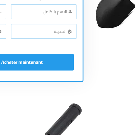
📞
👤
الاسم
رقم
اله
*
بالكامل
🏠
🏠
الع
*
المدينة
Acheter maintenant - إشتري الآن