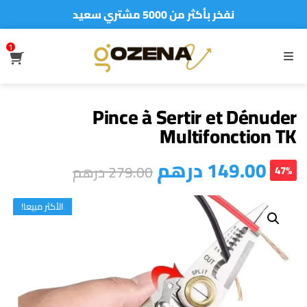
نفخر بأكثر من 5000 مشتري سعيد
أطلب الآن والدفع فقط عند استلام المنتج
1
S
MENU
Pince à Sertir et Dénuder
Multifonction TK
درهم
149.00
درهم
279.00
47%
الأكثر مبيعا!