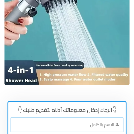
👇الرجاء إدخال معلوماتك أدناه لتقديم طلبك 👇
👤
الاسم