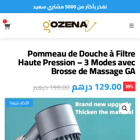
نفخر بأكثر من 5000 مشتري سعيد
أطلب الآن والدفع فقط عند استلام المنتج
1
S
MENU
Pommeau de Douche à Filtre
Haute Pression – 3 Modes avec
Brosse de Massage GA
درهم
129.00
درهم
199.00
35%
الأكثر مبيعا!