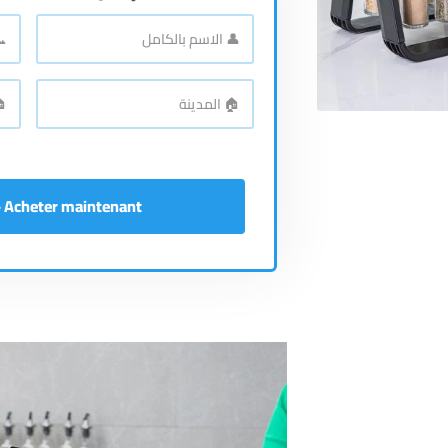
📞
👤
الاسم
رقم
اله
*
بالكامل
🏠
🏠
الع
*
المدينة
Acheter maintenant - إشتري الآن