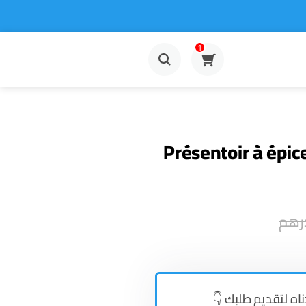
1
Présentoir à épic
رهم
👇دناه لتقديم طلبك