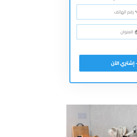
*
اتف
*
نوان