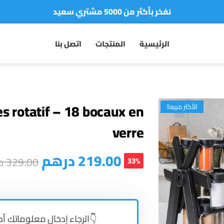
نفخر بأكثر من 5000 مشتري سعيد
أطلب الآن والدفع فقط عند استلام المنتج
الرئيسية
المنتجات
اتصل بنا
es rotatif – 18 bocaux en
الأكثر مبيعا!
verre
درهم
219.00
د
329.00
33%
الرجاء إدخال معلوماتك أ 👇