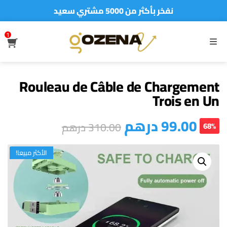
نفخر بأكثر من 5000 مشتري سعيد
أطلب الآن والدفع فقط عند استلام المنتج
1
S
MENU
Rouleau de Câble de Chargement
Trois en Un
درهم
99.00
درهم
310.00
68%
الأكثر مبيعا!