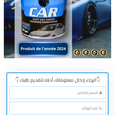
👇الرجاء إدخال معلوماتك أدناه لتقديم طلبك 👇
👤
الاسم
بالكامل
*
📞
رقم