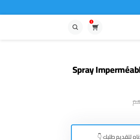
1
Spray Imperméable
هم
👇دناه لتقديم طلبك