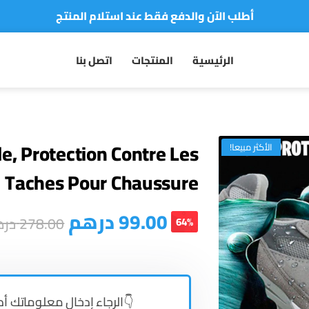
أطلب الآن والدفع فقط عند استلام المنتج
توصيل سريع لجميع مدن المملكة
الرئيسية
المنتجات
اتصل بنا
نفخر بأكثر من 5000 مشتري سعيد
أطلب الآن والدفع فقط عند استلام المنتج
, Protection Contre Les
الأكثر مبيعا!
Taches Pour Chaussure
درهم
99.00
در
278.00
64%
الرجاء إدخال معلوماتك أ 👇