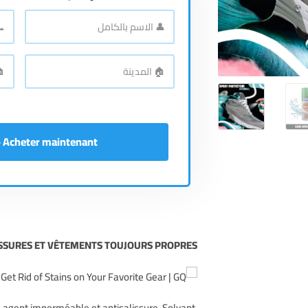
📞
👤
الاسم
رقم
اله
*
بالكامل
🏠
🏠
الع
*
المدينة
Acheter maintenant - إشتري الآن
SURES ET VÊTEMENTS TOUJOURS PROPRES !!
agent imperméable et antisalissure, Solvant,