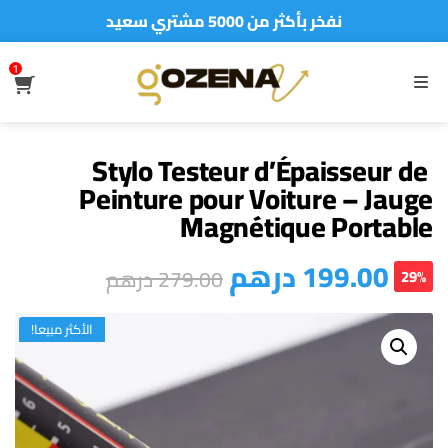
نفخر بأكثر من 5000 مشتري سعيد
أطلب الآن والدفع فقط عند استلام المنتج
1
S
MENU
Stylo Testeur d’Épaisseur de
Peinture pour Voiture – Jauge
Magnétique Portable
درهم
199.00
درهم
279.00
29%
الأكثر مبيعا!