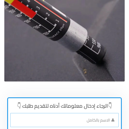
👇الرجاء إدخال معلوماتك أدناه لتقديم طلبك 👇
👤
الاسم