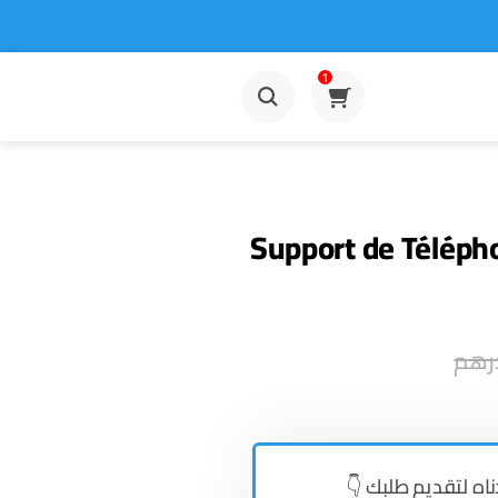
1
Support de Téléph
رهم
👇دناه لتقديم طلبك