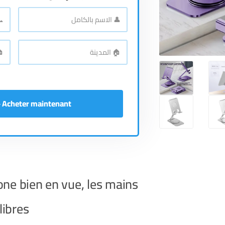
📞
👤
الاسم
رقم
اله
*
بالكامل
🏠
🏠
الع
*
المدينة
Acheter maintenant - إشتري الآن
one bien en vue, les mains
libres