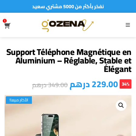
نفخر بأكثر من 5000 مشتري سعيد
أطلب الآن والدفع فقط عند استلام المنتج
1
S
MENU
Support Téléphone Magnétique en
Aluminium – Réglable, Stable et
Élégant
درهم
229.00
درهم
349.00
34%
الأكثر مبيعا!