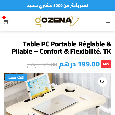
نفخر بأكثر من 5000 مشتري سعيد
أطلب الآن والدفع فقط عند استلام المنتج
1
S
MENU
Table PC Portable Réglable &
Pliable – Confort & Flexibilité. TK
درهم
199.00
درهم
329.00
40%
الأكثر مبيعا!