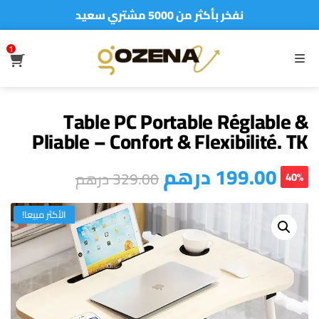
نفخر بأكثر من 5000 مشتري سعيد
أطلب الآن والدفع فقط عند استلام المنتج
1
S
MENU
Table PC Portable Réglable &
Pliable – Confort & Flexibilité. TK
درهم
199.00
درهم
329.00
40%
الأكثر مبيعا!