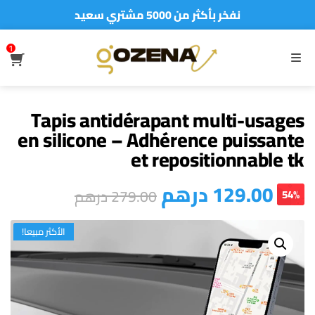
نفخر بأكثر من 5000 مشتري سعيد
أطلب الآن والدفع فقط عند استلام المنتج
1
S
MENU
Tapis antidérapant multi-usages
en silicone – Adhérence puissante
et repositionnable tk
درهم
129.00
درهم
279.00
54%
الأكثر مبيعا!