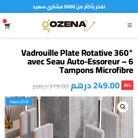
نفخر بأكثر من 5000 مشتري سعيد
أطلب الآن والدفع فقط عند استلام المنتج
1
S
MENU
Vadrouille Plate Rotative 360°
avec Seau Auto-Essoreur – 6
Tampons Microfibre
درهم
249.00
درهم
379.00
34%
الأكثر مبيعا!