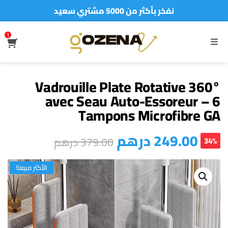
نفخر بأكثر من 5000 مشتري سعيد
أطلب الآن والدفع فقط عند استلام المنتج
1
S
MENU
Vadrouille Plate Rotative 360°
avec Seau Auto-Essoreur – 6
Tampons Microfibre GA
درهم
249.00
درهم
379.00
34%
الأكثر مبيعا!