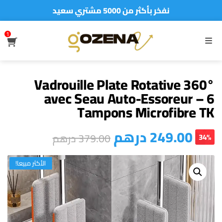
نفخر بأكثر من 5000 مشتري سعيد
أطلب الآن والدفع فقط عند استلام المنتج
1
S
MENU
Vadrouille Plate Rotative 360°
avec Seau Auto-Essoreur – 6
Tampons Microfibre TK
درهم
249.00
درهم
379.00
34%
الأكثر مبيعا!